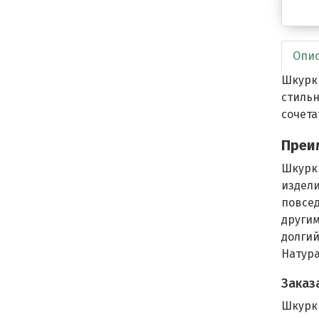
Опи
Шкурки
стиль
сочета
Преи
Шкурк
издел
повсед
други
долги
Натура
Заказ
Шкурк