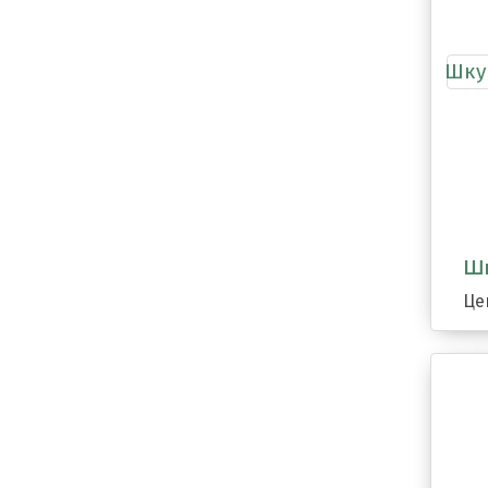
Шк
Це