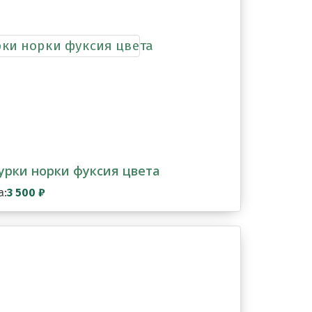
рки норки фуксия цвета
а:
3 500
₽