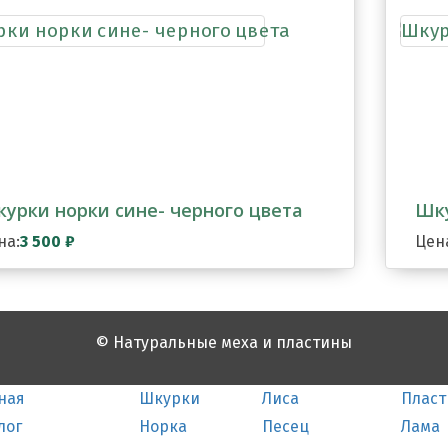
урки норки сине- черного цвета
Шку
на:
3 500
₽
Цен
© Натуральные меха и пластины
ная
Шкурки
Лиса
Плас
лог
Норка
Песец
Лама