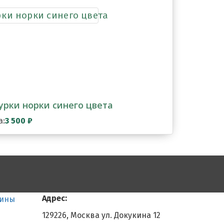
рки норки синего цвета
а:
3 500
₽
Адрес:
тины
129226, Москва ул. Докукина 12