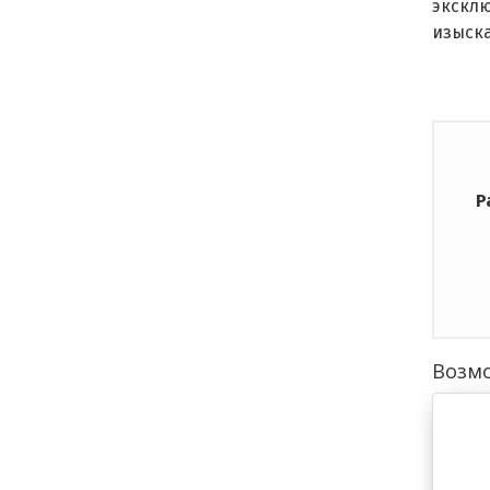
экскл
изыска
Р
Возмо