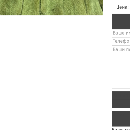
Цена:
Отпра
Сделат
Обратн
Ваше с