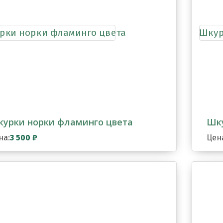
урки норки фламинго цвета
Шку
на:
3 500
₽
Цен