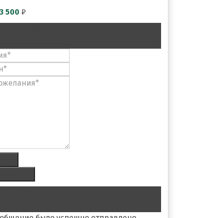
3 500
₽
Обратная связь
вить
ь заявку
ая связь
ообщение было успешно отправлено