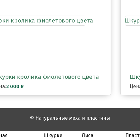
урки кролика фиолетового цвета
Шку
на:
2 000
₽
Цен
© Натуральные меха и пластины
ная
Шкурки
Лиса
Плас