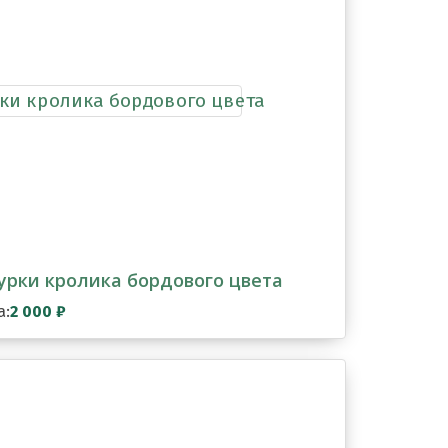
рки кролика бордового цвета
а:
2 000
₽