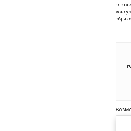
соотве
консу
образо
Р
Возмо