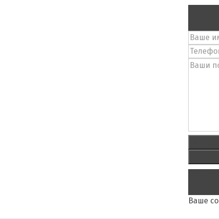
Отпра
Сделат
Обратн
Ваше с