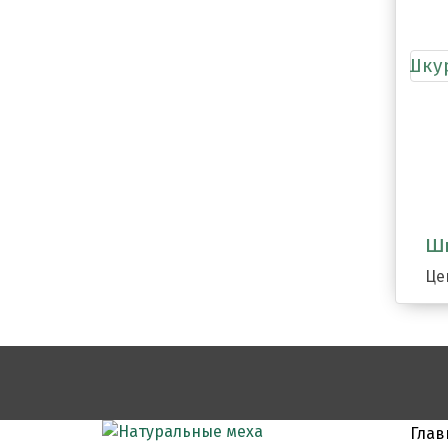
Шк
Це
Глав