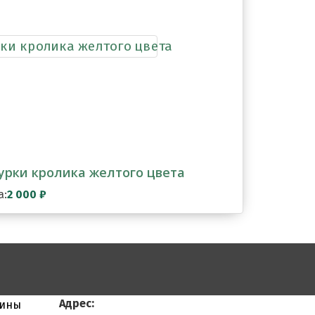
рки кролика желтого цвета
а:
2 000
₽
Адрес:
тины