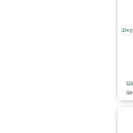
Шк
Це