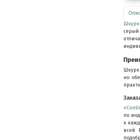
Опи
Шкурк
серый
отлич
индиви
Преи
Шкурки
но обе
практи
Заказ
«Conti
по ин
к кажд
всей 
подобр