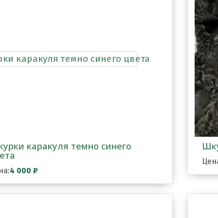
урки каракуля темно синего
Шку
ета
Цен
на:
4 000
₽