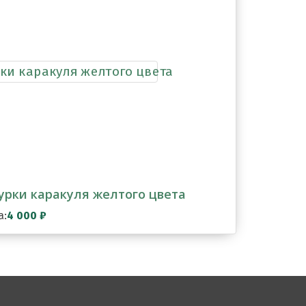
рки каракуля желтого цвета
а:
4 000
₽