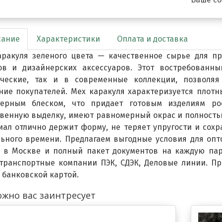
сание
Характеристики
Оплата и доставка
аракуля зеленого цвета — качественное сырье для пр
ов и дизайнерских аксессуаров. Этот востребованн
ические, так и в современные коллекции, позволяя
ние покупателей. Мех каракуля характеризуется плотн
терным блеском, что придает готовым изделиям 
венную выделку, имеют равномерный окрас и полность
иал отлично держит форму, не теряет упругости и сох
ьного времени. Предлагаем выгодные условия для опт
а в Москве и полный пакет документов на каждую пар
 транспортные компании ПЭК, СДЭК, Деловые линии. П
 банковской картой.
жно вас заинтресует