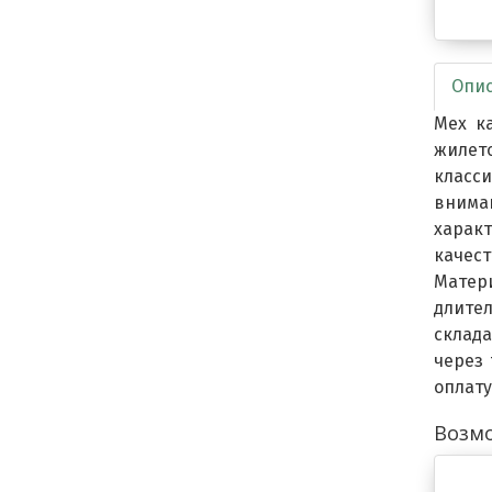
Опи
Мех к
жилет
класс
внима
харак
качест
Матер
длител
склад
через
оплату
Возмо