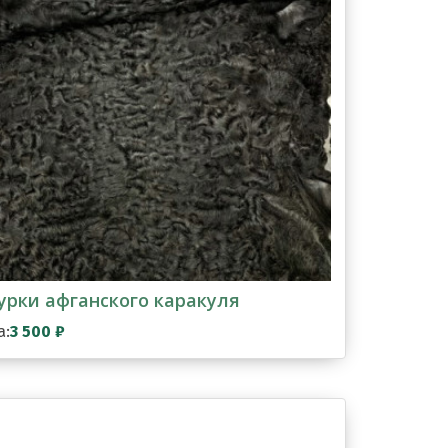
рки афганского каракуля
а:
3 500
₽