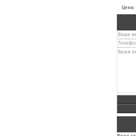
Цена:
Отпра
Сделат
Обратн
Ваше с