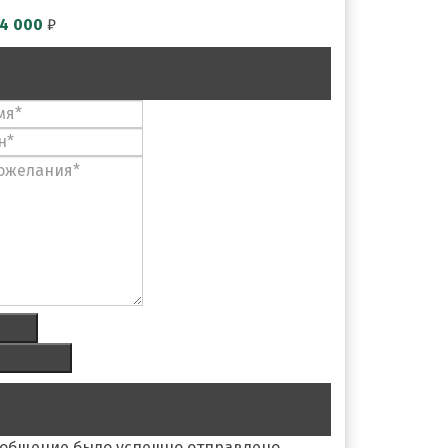
4 000
₽
Обратная связь
вить
ь заявку
ая связь
ообщение было успешно отправлено